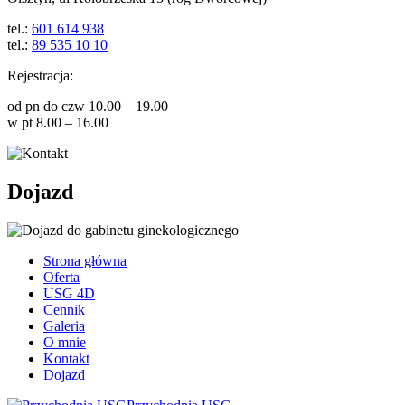
tel.:
601 614 938
tel.:
89 535 10 10
Rejestracja:
od pn do czw 10.00 – 19.00
w pt 8.00 – 16.00
Dojazd
Strona główna
Oferta
USG 4D
Cennik
Galeria
O mnie
Kontakt
Dojazd