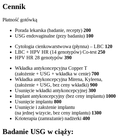
Cennik
Płatność gotówką
Porada lekarska (badanie, recepty)
200
USG endovaginalne (przy badaniu)
100
Cytologia cienkowarstwowa (płynna) – LBC
120
LBC + HPV HR (14 genotypów) Co-test
250
HPV HR 28 genotypów
390
Wkładka antykoncepcyjna Copper T
(założenie + USG + wkładka w cenie)
700
Wkładka antykoncepcyjna Mirena, Kyleena,
(założenie + USG, bez ceny wkładki)
900
Usunięcie wkładki antykoncepcyjnej
300
Implant antykoncepcyjny (bez ceny implantu)
1000
Usunięcie implantu
800
Usunięcie i założenie implantu
(na jednej wizycie, bez ceny implantu)
1300
Krioterapia (zamrażanie) nadżerki
400
Badanie USG w ciąży: