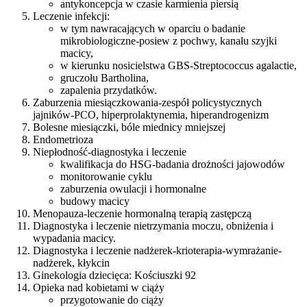
antykoncepcja w czasie karmienia piersią
Leczenie infekcji:
w tym nawracających w oparciu o badanie
mikrobiologiczne-posiew z pochwy, kanału szyjki
macicy,
w kierunku nosicielstwa GBS-Streptococcus agalactie,
gruczołu Bartholina,
zapalenia przydatków.
Zaburzenia miesiączkowania-zespół policystycznych
jajników-PCO, hiperprolaktynemia, hiperandrogenizm
Bolesne miesiączki, bóle miednicy mniejszej
Endometrioza
Niepłodność-diagnostyka i leczenie
kwalifikacja do HSG-badania drożności jajowodów
monitorowanie cyklu
zaburzenia owulacji i hormonalne
budowy macicy
Menopauza-leczenie hormonalną terapią zastępczą
Diagnostyka i leczenie nietrzymania moczu, obniżenia i
wypadania macicy.
Diagnostyka i leczenie nadżerek-krioterapia-wymrażanie-
nadżerek, kłykcin
Ginekologia dziecięca: Kościuszki 92
Opieka nad kobietami w ciąży
przygotowanie do ciąży