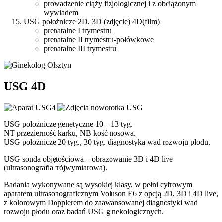
prowadzenie ciąży fizjologicznej i z obciążonym
wywiadem
USG położnicze 2D, 3D (zdjęcie) 4D(film)
prenatalne I trymestru
prenatalne II trymestru-połówkowe
prenatalne III trymestru
USG 4D
USG położnicze genetyczne 10 – 13 tyg.
NT przezierność karku, NB kość nosowa.
USG położnicze 20 tyg., 30 tyg. diagnostyka wad rozwoju płodu.
USG sonda objętościowa – obrazowanie 3D i 4D live
(ultrasonografia trójwymiarowa).
Badania wykonywane są wysokiej klasy, w pełni cyfrowym
aparatem ultrasonograficznym Voluson E6 z opcją 2D, 3D i 4D live,
z kolorowym Dopplerem do zaawansowanej diagnostyki wad
rozwoju płodu oraz badań USG ginekologicznych.