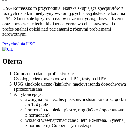
USG Romaszko to przychodnia lekarska skupiająca specjalistów z
różnych dziedzin medycyny wykonujących specjalistyczne badania
USG. Skutecznie łączymy naszą wiedzę medyczną, doświadczenie
oraz nowoczesne techniki diagnostyczne w celu sprawowania
profesjonalnej opieki nad pacjentami z różnymi problemami
zdrowotnymi.
Przychodnia USG
Oferta
Coroczne badania profilaktyczne
Cytologia cienkowarstwowa – LBC, testy na HPV
USG ginekologiczne (jajników, macicy) :sonda dopochwowa
i przezbrzuszna
Antykoncepcja:
awaryjna-po niezabezpieczonym stosunku do 72 godz i
do 124 godz
hormonalna-tabletki, plastry, ring (kółko dopochwowe
z hormonem)
wkładki wewnątrzmaciczne 5-letnie :Mirena, Kyleena(
z hormonem), Copper T (z miedzią)