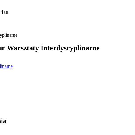
rtu
 Warsztaty Interdyscyplinarne
linarne
ia