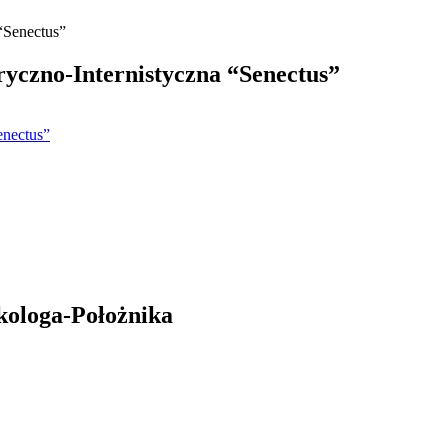
yczno-Internistyczna “Senectus”
enectus”
kologa-Położnika