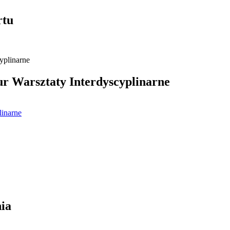
rtu
 Warsztaty Interdyscyplinarne
linarne
ia