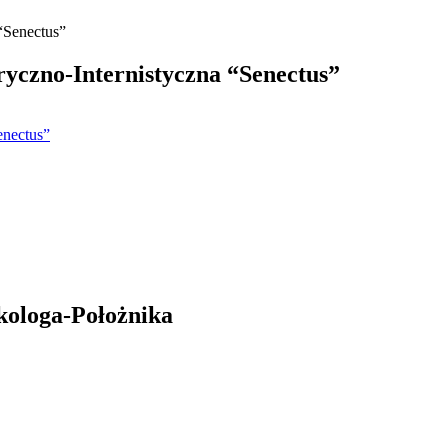
yczno-Internistyczna “Senectus”
enectus”
kologa-Położnika