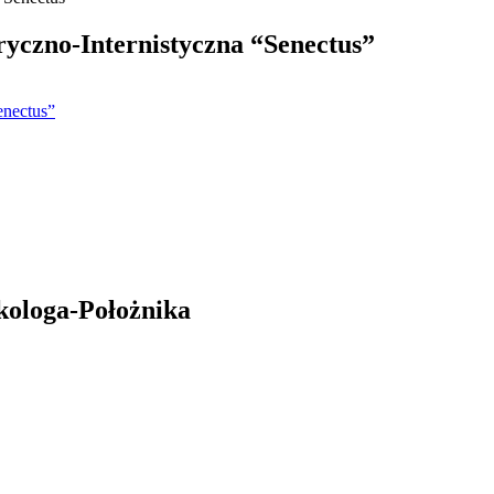
yczno-Internistyczna “Senectus”
enectus”
kologa-Położnika