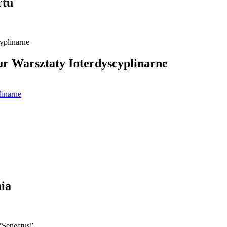
rtu
 Warsztaty Interdyscyplinarne
linarne
ia