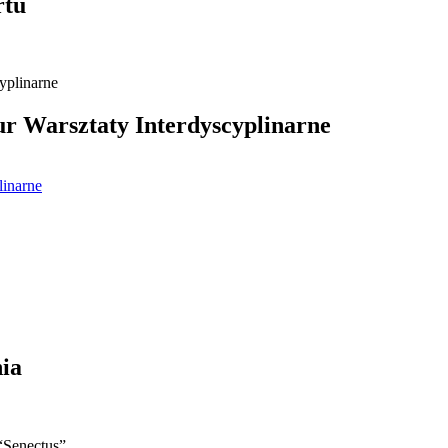
rtu
 Warsztaty Interdyscyplinarne
linarne
ia