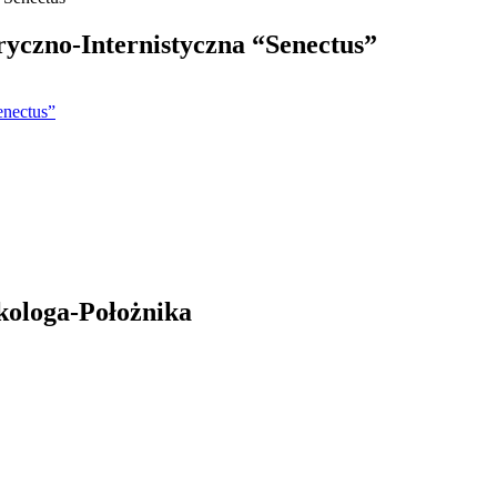
yczno-Internistyczna “Senectus”
enectus”
kologa-Położnika