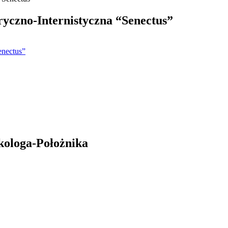
yczno-Internistyczna “Senectus”
enectus”
kologa-Położnika