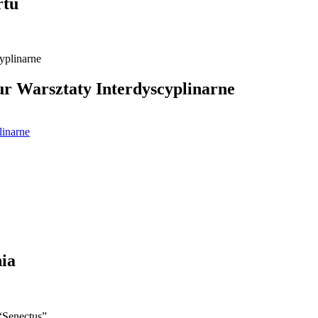
rtu
 Warsztaty Interdyscyplinarne
linarne
ia