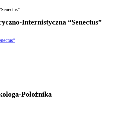
yczno-Internistyczna “Senectus”
enectus”
kologa-Położnika