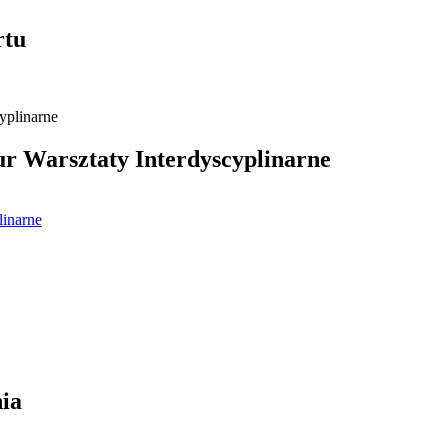
rtu
 Warsztaty Interdyscyplinarne
linarne
ia